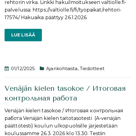
rehtorin virka. Linkki hakuilmoitukseen valtiolle.fi-
palvelussa: https://valtiolle.fi/fi/tyopaikat/rehtori-
17574/ Hakuaika päättyy 26.1.2026.
LUE LISÄÄ
01/12/2025
Ajankohtaista
,
Tiedotteet
Venäjän kielen tasokoe / Итоговая
контрольная работа
Venäjän kielen tasokoe / Итоговая контрольная
работа Venäjän kielen taitotasotesti (A-venäjän
päättötesti) koulun ulkopuolisille järjestetään
koulussamme 26.3. 2026 klo 13.30. Testiin