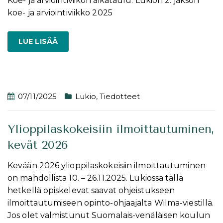
Koe- ja arviointiviikon aikataulu: Lukion 2. jakson
koe- ja arviointiviikko 2025
LUE LISÄÄ
07/11/2025
Lukio
,
Tiedotteet
Ylioppilaskokeisiin ilmoittautuminen,
kevät 2026
Kevään 2026 ylioppilaskokeisiin ilmoittautuminen
on mahdollista 10. – 26.11.2025. Lukiossa tällä
hetkellä opiskelevat saavat ohjeistukseen
ilmoittautumiseen opinto-ohjaajalta Wilma-viestillä.
Jos olet valmistunut Suomalais-venäläisen koulun