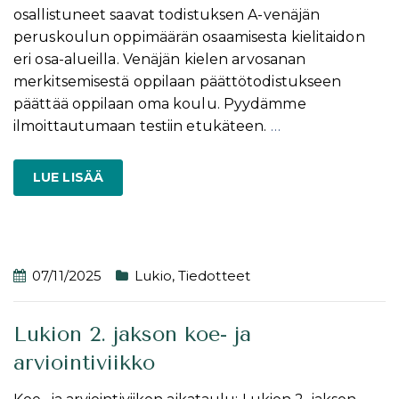
osallistuneet saavat todistuksen A-venäjän
peruskoulun oppimäärän osaamisesta kielitaidon
eri osa-alueilla. Venäjän kielen arvosanan
merkitsemisestä oppilaan päättötodistukseen
päättää oppilaan oma koulu. Pyydämme
ilmoittautumaan testiin etukäteen.
…
LUE LISÄÄ
07/11/2025
Lukio
,
Tiedotteet
Lukion 2. jakson koe- ja
arviointiviikko