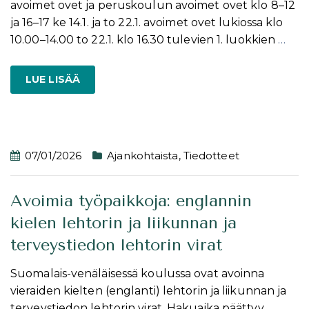
avoimet ovet ja peruskoulun avoimet ovet klo 8–12
ja 16–17 ke 14.1. ja to 22.1. avoimet ovet lukiossa klo
10­.00–14.00 to 22.1. klo 16.30 tulevien 1. luokkien
…
LUE LISÄÄ
07/01/2026
Ajankohtaista
,
Tiedotteet
Avoimia työpaikkoja: englannin
kielen lehtorin ja liikunnan ja
terveystiedon lehtorin virat
Suomalais-venäläisessä koulussa ovat avoinna
vieraiden kielten (englanti) lehtorin ja liikunnan ja
terveystiedon lehtorin virat. Hakuaika päättyy