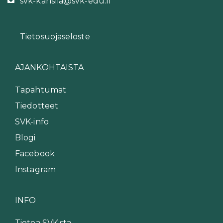
svk-kanslia@svk-edu.fi
Tietosuojaseloste
AJANKOHTAISTA
Tapahtumat
Tiedotteet
SVK-info
Blogi
Facebook
Instagram
INFO
Tietoa SVK:sta