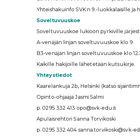
Yhteishakuinfo SVK:n 9.-luokkalaisille ja h
Soveltuvuuskoe
Soveltuvuuskoe lukioon pyrkiville järjeste
A-venäjän linjan soveltuvuuskoe klo 9.
B3-venäjän linjan soveltuvuuskoe klo 12.
Kaikille hakijoille lähetetään kutsukirje.
Yhteystiedot
Kaarelankuja 2b, Helsinki (katso sijaintim
Opinto-ohjaaja Jasmi Salmi
p. 0295 332 413 opo@svk-edu.ﬁ
Apulaisrehtori Sanna Torvikoski
p. 0295 332 404 sanna.torvikoski@svk-ed