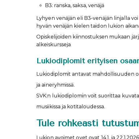
B3: ranska, saksa, venäjä
Lyhyen venäjän eli B3-venäjän linjalla voi
hyvän venäjän kielen taidon lukion aikan
Opiskelijoiden kiinnostuksen mukaan järje
alkeiskursseja
Lukiodiplomit erityisen osa
Lukiodiplomit antavat mahdollisuuden osoi
ja aineryhmissä.
SVK:n lukiodiplomin voit suorittaa kuvatait
musiikissa ja kotitaloudessa.
Tule rohkeasti tutustu
Lukion avoimet ovet ovat 14.1. ja 22.1.2026 