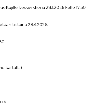
uoltajille keskiviikkona 28.1.2026 kello 17.30.
tään tiistaina 28.4.2026:
30.
me kartalla)
u.ﬁ