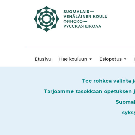
Etusivu
Hae kouluun
Esiopetus
Tee rohkea valinta j
Tarjoamme tasokkaan opetuksen ja 
Suomala
syks