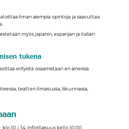
 aloittaa ilman aiempia opintoja ja saavuttaa
a.
stetään myös japanin, espanjan ja italian
amisen tukena
ttaa erityistä osaamistaan eri aineissa
eessa, teatteri-ilmaisussa, liikunnassa,
maan
klo 10 – 14. Infotilaisuus kello 10.00.