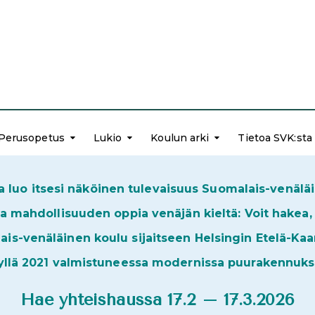
Perusopetus
Lukio
Koulun arki
Tietoa SVK:sta
a luo itsesi näköinen tulevaisuus Suomalais-venälä
mahdollisuuden oppia venäjän kieltä: Voit hakea, va
is-venäläinen koulu sijaitseen Helsingin Etelä-Kaa
yllä 2021 valmistuneessa modernissa puurakennuks
Hae yhteishaussa 17.2 – 17.3.2026