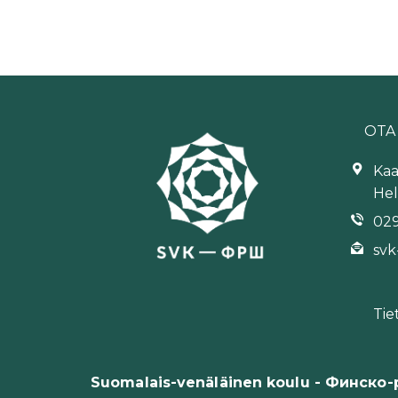
OTA
Kaa
Hel
029
svk
Tie
Suomalais-venäläinen koulu - Финско