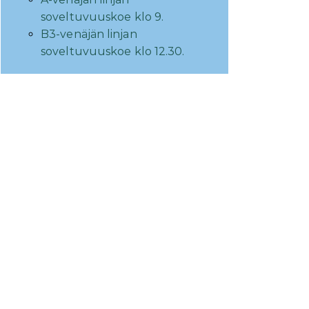
soveltuvuuskoe klo 9.
B3-venäjän linjan
soveltuvuuskoe klo 12.30.