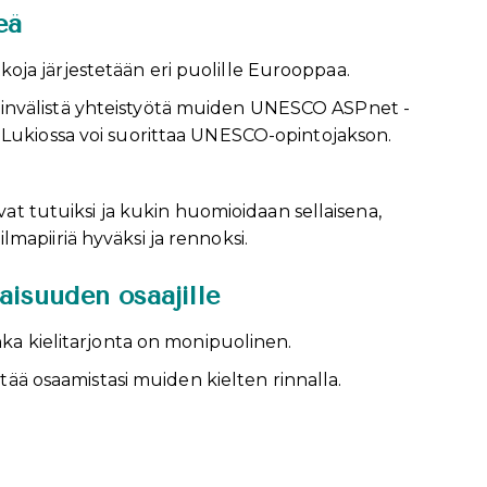
eä
ja järjestetään eri puolille Eurooppaa.
invälistä yhteistyötä muiden UNESCO ASPnet -
 Lukiossa voi suorittaa UNESCO-opintojakson.
.
evat tutuiksi ja kukin huomioidaan sellaisena,
mapiiriä hyväksi ja rennoksi.
aisuuden osaajille
nka kielitarjonta on monipuolinen.
ntää osaamistasi muiden kielten rinnalla.