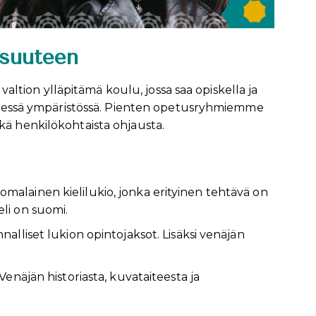
isuuteen
tion ylläpitämä koulu, jossa saa opiskella ja
välisessä ympäristössä. Pienten opetusryhmiemme
kä henkilökohtaista ohjausta.
malainen kielilukio, jonka erityinen tehtävä on
li on suomi.
nalliset lukion opintojaksot. Lisäksi venäjän
Venäjän historiasta, kuvataiteesta ja