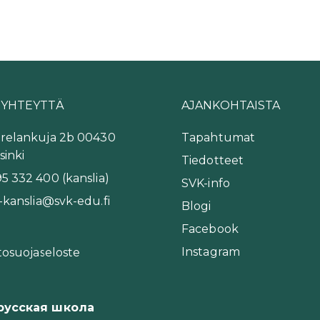
 YHTEYTTÄ
AJANKOHTAISTA
relankuja 2b 00430
Tapahtumat
sinki
Tiedotteet
5 332 400 (kanslia)
SVK-info
-kanslia@svk-edu.fi
Blogi
Facebook
Instagram
tosuojaseloste
-русская школа