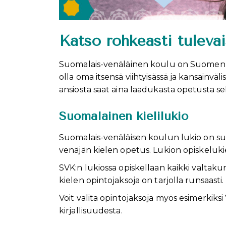
Katso rohkeasti tuleva
Suomalais-venäläinen koulu on Suomen val
olla oma itsensä viihtyisässä ja kansain
ansiosta saat aina laadukasta opetusta se
Suomalainen kielilukio
Suomalais-venäläisen koulun lukio on suo
venäjän kielen opetus. Lukion opiskelukie
SVK:n lukiossa opiskellaan kaikki valtakun
kielen opintojaksoja on tarjolla runsaasti.
Voit valita opintojaksoja myös esimerkiksi 
kirjallisuudesta.