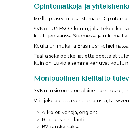
Opintomatkoja ja yhteishenk
Meillä pääsee matkustamaan! Opintomatko
SVK on UNESCO-koulu, joka tekee kansa
koulujen kanssa Suomessa ja ulkomailla.
Koulu on mukana Erasmus+ -ohjelmassa
Täällä sekä opiskelijat että opettajat tul
kuin on. Lukiolaisemme kehuvat koulun il
Monipuolinen kielitaito tulev
SVK:n lukio on suomalainen kielilukio, jo
Voit joko aloittaa venäjän alusta, tai syve
A-kielet: venäjä, englanti
B1: ruotsi, englanti
B2: ranska, saksa