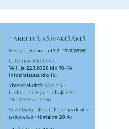
TÄRKEITÄ PÄIVÄMÄÄRIÄ
Hae yhteishaussa
17
.2.–17.3.2026!
Lukion avoimet ovet
14.1. ja 22.1.2026 klo 10–14,
infotilaisuus klo 10.
Yhteishakuinfo SVK:n 9.-
luokkalaisille ja huoltajille ke
28.1.2026 klo 17.30.
Soveltuvuuskoe lukioon pyrkiville
järjestetään
tiis
taina 28.4.:
A-venäjän linjan