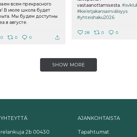
аем всем прекрасного
vastaanottamisesta.
#svklu
а! В июле школа будет
#kieletjakansainvälisyys
рыта. Мы будем доступны
#yhteishaku2026
ва в августе.
28
0
0
10
0
0
SHOW MORE
 YHTEYTTÄ
AJANKOHTAISTA
relankuja 2b 00430
Tapahtumat