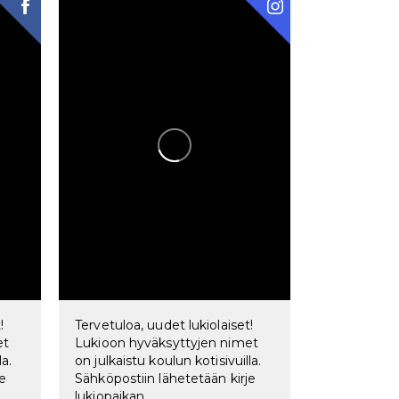
!
Tervetuloa, uudet lukiolaiset!
et
Lukioon hyväksyttyjen nimet
la.
on julkaistu koulun kotisivuilla.
je
Sähköpostiin lähetetään kirje
lukiopaikan