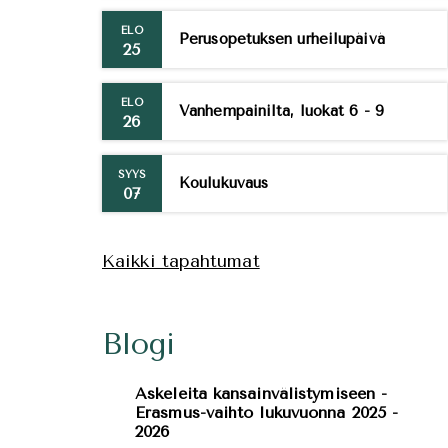
ELO
Perusopetuksen urheilupäivä
25
ELO
Vanhempainilta, luokat 6 - 9
26
SYYS
Koulukuvaus
07
Kaikki tapahtumat
Blogi
Askeleita kansainvälistymiseen -
Erasmus-vaihto lukuvuonna 2025 -
2026