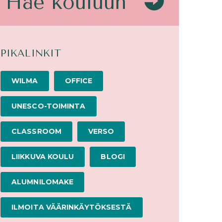
Hae kouluun
PIKALINKIT
WILMA
OFFICE
UNESCO-TOIMINTA
CLASSROOM
VERSO
LIIKKUVA KOULU
BLOGI
ALUMNILOMAKE
ILMOITA VÄÄRINKÄYTÖKSESTÄ