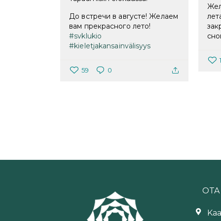
Жел
До встречи в августе! Желаем
лет
вам прекрасного лето!
зак
#svklukio
сно
#kieletjakansainvälisyys
59
0
OTA
Kaa