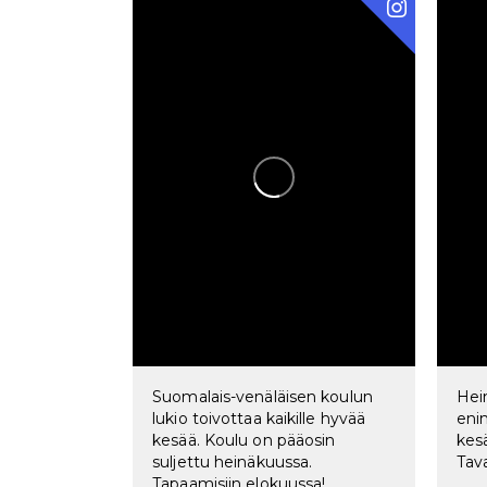
Suomalais-venäläisen koulun
Hei
lukio toivottaa kaikille hyvää
eni
kesää. Koulu on pääosin
kesä
suljettu heinäkuussa.
Tav
Tapaamisiin elokuussa!