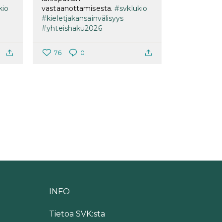
kio
vastaanottamisesta.
#svklukio
#kieletjakansainvälisyys
#yhteishaku2026
76
0
INFO
Tietoa SVK:sta