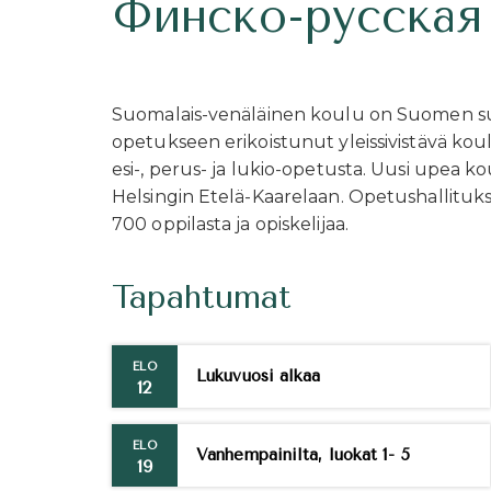
Финско-русская
Suomalais-venäläinen koulu on Suomen suu
opetukseen erikoistunut yleissivistävä kou
esi-, perus- ja lukio-opetusta. Uusi upea
Helsingin Etelä-Kaarelaan. Opetushallituk
700 oppilasta ja opiskelijaa.
Tapahtumat
ELO
Lukuvuosi alkaa
12
ELO
Vanhempainilta, luokat 1- 5
19