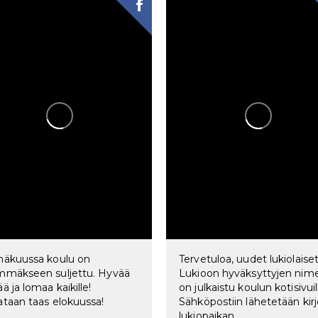
näkuussa koulu on
Tervetuloa, uudet lukiolaiset
mmäkseen suljettu. Hyvää
Lukioon hyväksyttyjen nim
ä ja lomaa kaikille!
on julkaistu koulun kotisivuil
ataan taas elokuussa!
Sähköpostiin lähetetään kir
lukiopaikan