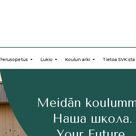
Perusopetus
Lukio
Koulun arki
Tietoa SVK:sta
Meidän koulumm
Hаша школа.
Your Future.