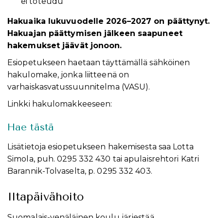
ei toteudu
Hakuaika lukuvuodelle 2026–2027 on päättynyt.
Hakuajan päättymisen jälkeen saapuneet
hakemukset jäävät jonoon.
Esiopetukseen haetaan täyttämällä sähköinen
hakulomake, jonka liitteenä on
varhaiskasvatussuunnitelma (VASU).
Linkki hakulomakkeeseen:
Hae tästä
Lisätietoja esiopetukseen hakemisesta saa Lotta
Simola, puh. 0295 332 430 tai apulaisrehtori Katri
Barannik-Tolvaselta, p. 0295 332 403.
Iltapäivähoito
Suomalais-venäläinen koulu järjestää