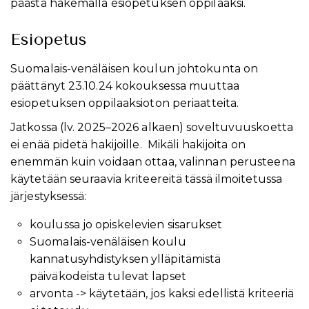
päästä hakemalla esiopetuksen oppilaaksi.
Esiopetus
Suomalais-venäläisen koulun johtokunta on
päättänyt 23.10.24 kokouksessa muuttaa
esiopetuksen oppilaaksioton periaatteita.
Jatkossa (lv. 2025–2026 alkaen) soveltuvuuskoetta
ei enää pidetä hakijoille. Mikäli hakijoita on
enemmän kuin voidaan ottaa, valinnan perusteena
käytetään seuraavia kriteereitä tässä ilmoitetussa
järjestyksessä:
koulussa jo opiskelevien sisarukset
Suomalais-venäläisen koulu
kannatusyhdistyksen ylläpitämistä
päiväkodeista tulevat lapset
arvonta -> käytetään, jos kaksi edellistä kriteeriä