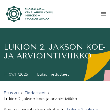
LUKION 2. JAKSON KOE-
JA ARVIOINTIVIIKKO
07/11/2025
Lukio
,
Tiedotteet
Etusivu
Tiedotteet
Lukion 2. jakson koe- ja arviointiviikko
Koe- ja arviointiviikon aikataulu:
Lukion 2. jakson