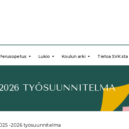
Perusopetus
Lukio
Koulun arki
Tietoa SVK:sta
-2026 TYÖSUUNNITELMA
25 -2026 työsuunnitelma