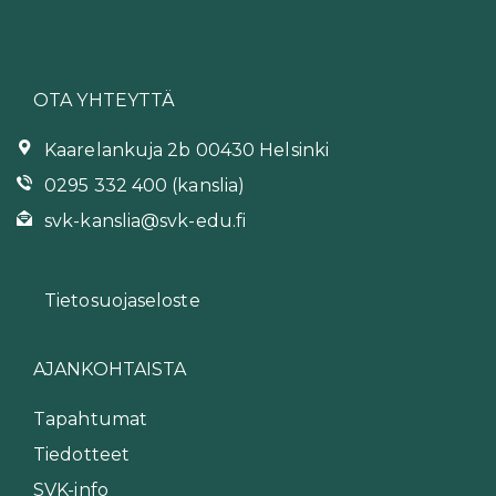
OTA YHTEYTTÄ
Kaarelankuja 2b 00430 Helsinki
0295 332 400 (kanslia)
svk-kanslia@svk-edu.fi
Tietosuojaseloste
AJANKOHTAISTA
Tapahtumat
Tiedotteet
SVK-info