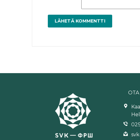
OTA
Kaa
Hel
029
svk