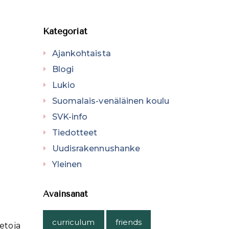
Kategoriat
Ajankohtaista
Blogi
Lukio
Suomalais-venäläinen koulu
SVK-info
Tiedotteet
Uudisrakennushanke
Yleinen
Avainsanat
curriculum
friends
ietoja