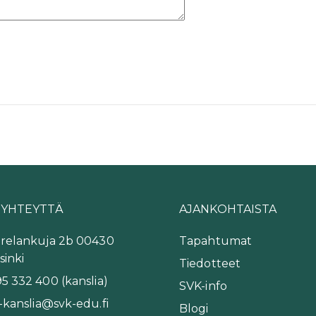
 YHTEYTTÄ
AJANKOHTAISTA
relankuja 2b 00430
Tapahtumat
sinki
Tiedotteet
5 332 400 (kanslia)
SVK-info
-kanslia@svk-edu.fi
Blogi