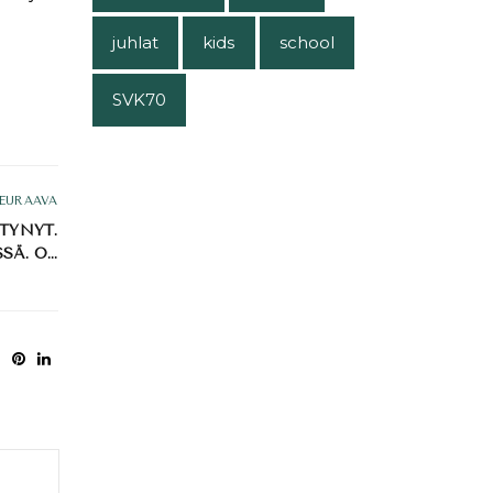
juhlat
kids
school
SVK70
EURAAVA
TTYNYT.
SÄ. O…