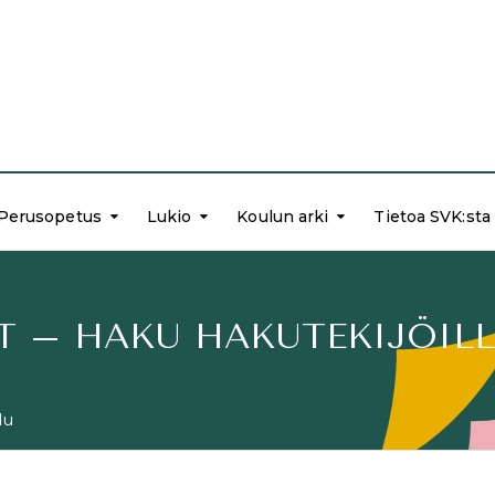
Perusopetus
Lukio
Koulun arki
Tietoa SVK:sta
T – HAKU HAKUTEKIJÖIL
lu