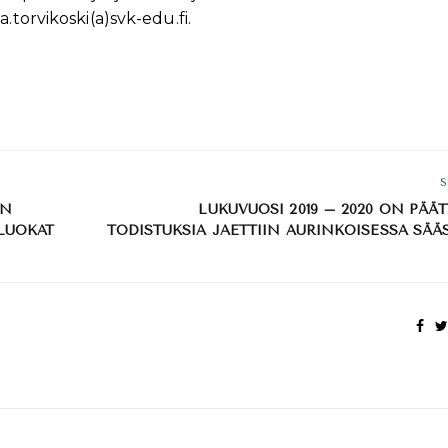
a.torvikosk
i(a)svk-edu.fi.
S
EN
LUKUVUOSI 2019 – 2020 ON PÄÄ
LUOKAT
TODISTUKSIA JAETTIIN AURINKOISESSA SÄÄS