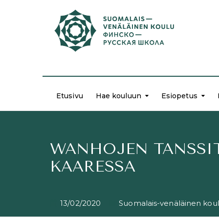
Etusivu
Hae kouluun
Esiopetus
WANHOJEN TANSSIT
KAARESSA
13/02/2020
Suomalais-venäläinen kou