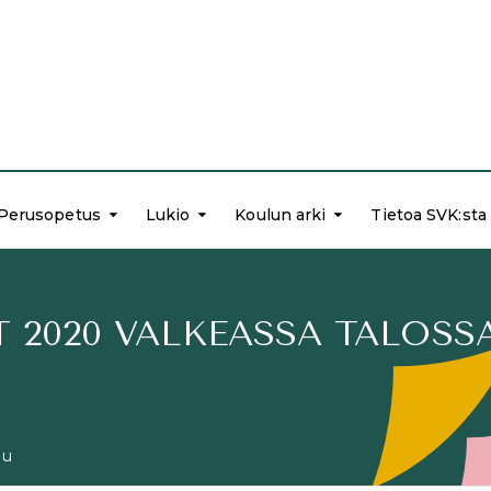
Perusopetus
Lukio
Koulun arki
Tietoa SVK:sta
 2020 VALKEASSA TALOSS
lu