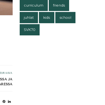
curriculum
friends
juhlat
kids
school
SVK70
EURAAVA
SSA JA
ARESSA