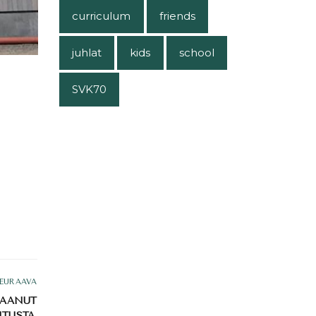
curriculum
friends
juhlat
kids
school
SVK70
EURAAVA
SAANUT
ITUSTA.