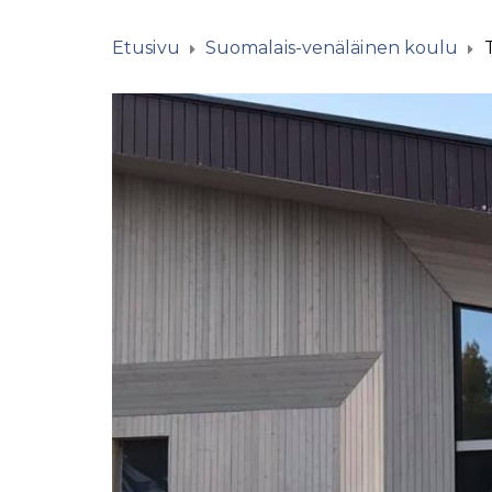
Etusivu
Suomalais-venäläinen koulu