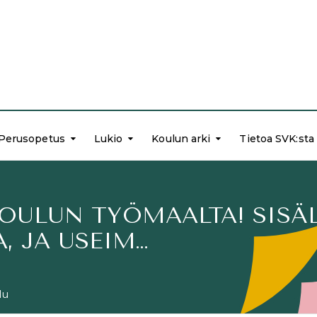
Perusopetus
Lukio
Koulun arki
Tietoa SVK:sta
KOULUN TYÖMAALTA! SISÄ
, JA USEIM…
lu