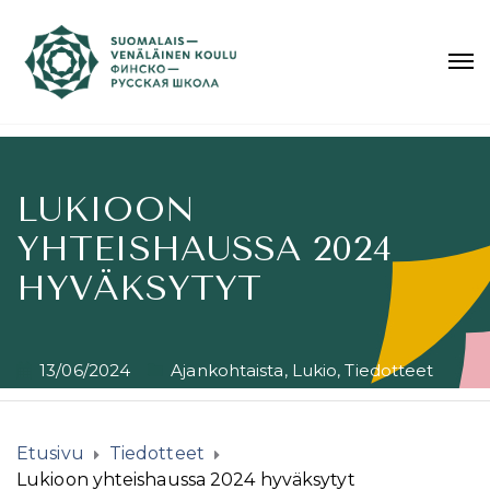
LUKIOON
YHTEISHAUSSA 2024
HYVÄKSYTYT
13/06/2024
Ajankohtaista
,
Lukio
,
Tiedotteet
Etusivu
Tiedotteet
Lukioon yhteishaussa 2024 hyväksytyt