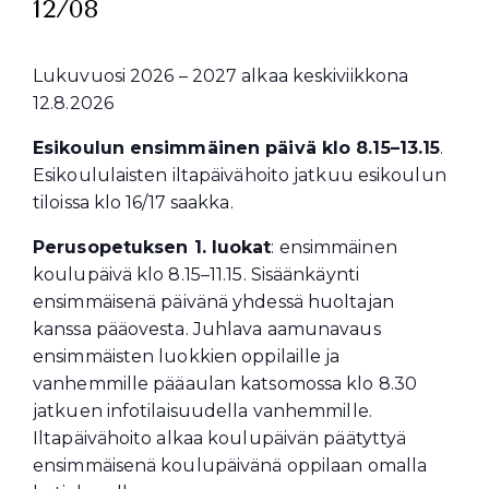
12/08
Lukuvuosi 2026 – 2027 alkaa keskiviikkona
12.8.2026
Esikoulun ensimmäinen päivä klo 8.15–13.15
.
Esikoululaisten iltapäivähoito jatkuu esikoulun
tiloissa klo 16/17 saakka.
Perusopetuksen 1. luokat
: ensimmäinen
koulupäivä klo 8.15–11.15. Sisäänkäynti
ensimmäisenä päivänä yhdessä huoltajan
kanssa pääovesta. Juhlava aamunavaus
ensimmäisten luokkien oppilaille ja
vanhemmille pääaulan katsomossa klo 8.30
jatkuen infotilaisuudella vanhemmille.
Iltapäivähoito alkaa koulupäivän päätyttyä
ensimmäisenä koulupäivänä oppilaan omalla