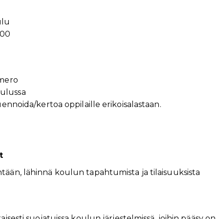
ulu
400
umero
oulussa
uennoida/kertoa oppilaille erikoisalastaan.
t
tään, lähinnä koulun tapahtumista ja tilaisuuksista
aisesti suojatuissa koulun järjestelmissä, joihin pääsy on