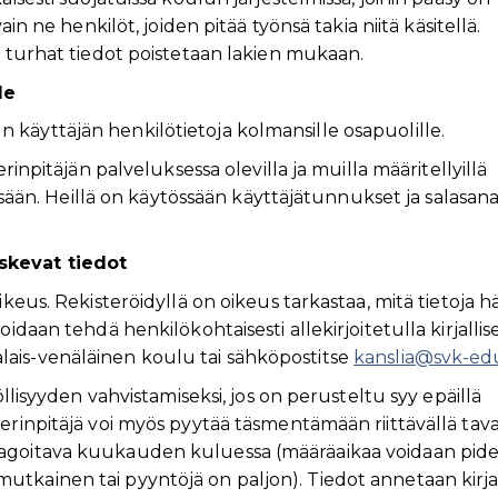
ain ne henkilöt, joiden pitää työnsä takia niitä käsitellä.
a turhat tiedot poistetaan lakien mukaan.
le
käyttäjän henkilötietoja kolmansille osapuolille.
erinpitäjän palveluksessa olevilla ja muilla määritellyillä
issään. Heillä on käytössään käyttäjätunnukset ja salasana
skevat tiedot
ikeus. Rekisteröidyllä on oikeus tarkastaa, mitä tietoja 
idaan tehdä henkilökohtaisesti allekirjoitetulla kirjallise
ais-venäläinen koulu tai sähköpostitse
kanslia@svk-edu
öllisyyden vahvistamiseksi, jos on perusteltu syy epäillä
erinpitäjä voi myös pyytää täsmentämään riittävällä tava
eagoitava kuukauden kuluessa (määräaikaa voidaan pid
tkainen tai pyyntöjä on paljon). Tiedot annetaan kirjall