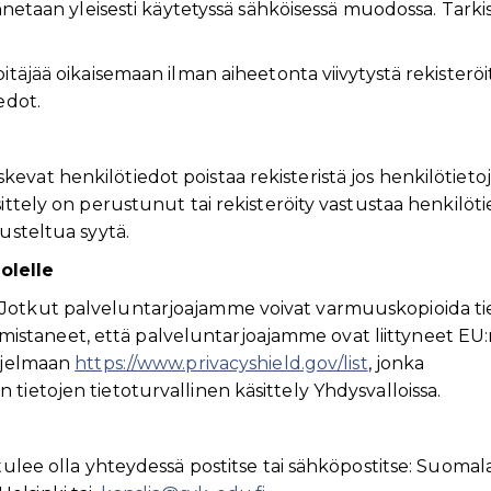
annetaan yleisesti käytetyssä sähköisessä muodossa. Tarki
itäjää oikaisemaan ilman aiheetonta viivytystä rekisteröi
edot.
vat henkilötiedot poistaa rekisteristä jos henkilötietoj
sittely on perustunut tai rekisteröity vastustaa henkilöt
usteltua syytä.
olelle
 Jotkut palveluntarjoajamme voivat varmuuskopioida ti
staneet, että palveluntarjoajamme ovat liittyneet EU:
ohjelmaan
https://www.privacyshield.gov/list
, jonka
tietojen tietoturvallinen käsittely Yhdysvalloissa.
tulee olla yhteydessä postitse tai sähköpostitse: Suomala