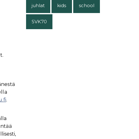
juhlat
kids
school
SVK70
t.
hänestä
lla
.fi
.
lla
entää
isesti,