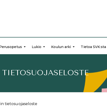
Perusopetus
Lukio
Koulun arki
Tietoa SVK:sta
 TIETOSUOJASELOSTE
in tietosuojaseloste