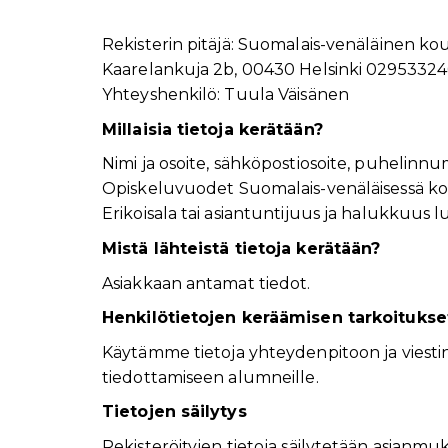
Rekisterin pitäjä: Suomalais-venäläinen ko
Kaarelankuja 2b, 00430 Helsinki 0295332
Yhteyshenkilö: Tuula Väisänen
Millaisia tietoja kerätään?
Nimi ja osoite, sähköpostiosoite, puhelinn
Opiskeluvuodet Suomalais-venäläisessä k
Erikoisala tai asiantuntijuus ja halukkuus l
Mistä lähteistä tietoja kerätään?
Asiakkaan antamat tiedot.
Henkilötietojen keräämisen tarkoitukse
Käytämme tietoja yhteydenpitoon ja viestin
tiedottamiseen alumneille.
Tietojen säilytys
Rekisteröityjen tietoja säilytetään asianmuk