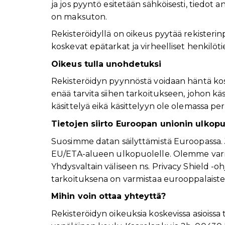
ja jos pyyntö esitetään sähköisesti, tiedot 
on maksuton.
Rekisteröidyllä on oikeus pyytää rekisterinp
koskevat epätarkat ja virheelliset henkilöti
Oikeus tulla unohdetuksi
Rekisteröidyn pyynnöstä voidaan häntä koske
enää tarvita siihen tarkoitukseen, johon kä
käsittelyä eikä käsittelyyn ole olemassa per
Tietojen siirto Euroopan unionin ulkopu
Suosimme datan säilyttämistä Euroopassa.
EU/ETA-alueen ulkopuolelle. Olemme varmi
Yhdysvaltain väliseen ns. Privacy Shield -
tarkoituksena on varmistaa eurooppalaisten 
Mihin voin ottaa yhteyttä?
Rekisteröidyn oikeuksia koskevissa asioissa 