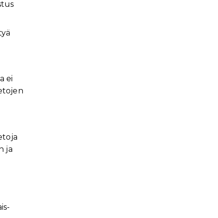
stus
tyä
a ei
ietojen
etoja
n ja
is-