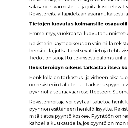
salasanoin varmistettu ja joita käsittelevät v
Rekistereitä ylläpidetään asianmukaisesti j
Tietojen luovutus kolmansille osapuolil
Emme myy, vuokraa tai luovuta tunnistetun 
Rekisterin käyttöoikeus on vain niillä rekist
henkilöillä, jotka tarvitsevat tietoja tehtäv
Tiedot on suojattu teknisesti palomuurilla.
Rekisteröidyn oikeus tarkastaa itseä ko
Henkilöllä on tarkastus- ja virheen oikaisuo
on rekisteriin talletettu. Tarkastuspyyntö vo
pyynnöllä seuraavaan osoitteeseen: Suomal
Rekisterinpitäjä voi pyytää lisätietoa henkil
pyynnön esittäneen henkilöllisyyttä. Rekist
mitä tietoa pyyntö koskee. Pyyntöön on r
kahdella kuukaudella, jos pyyntö on monimu