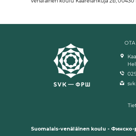
venäläinen koulu Kaarelankuja 2b, 00430 H
OTA
Kaa
Hel
029
svk
Tie
Suomalais-venäläinen koulu - Финско