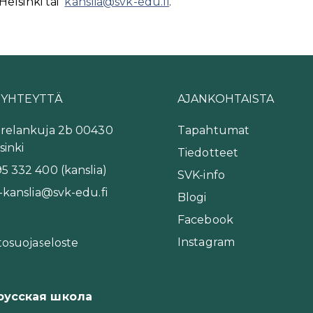
elsinki tai
kanslia@svk-edu.fi
.
 YHTEYTTÄ
AJANKOHTAISTA
relankuja 2b 00430
Tapahtumat
sinki
Tiedotteet
5 332 400 (kanslia)
SVK-info
-kanslia@svk-edu.fi
Blogi
Facebook
Instagram
tosuojaseloste
-русская школа