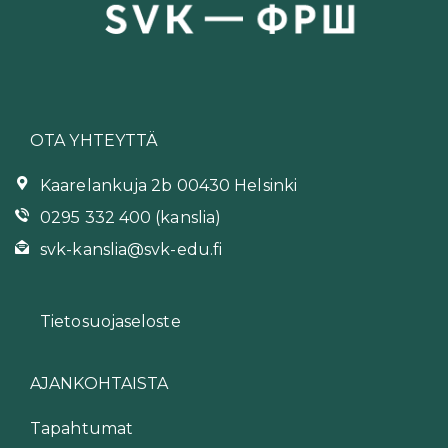
OTA YHTEYTTÄ
Kaarelankuja 2b 00430 Helsinki
0295 332 400 (kanslia)
svk-kanslia@svk-edu.fi
Tietosuojaseloste
AJANKOHTAISTA
Tapahtumat