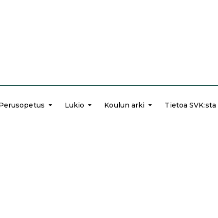
Perusopetus
Lukio
Koulun arki
Tietoa SVK:sta