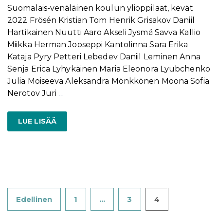
Suomalais-venäläinen koulun ylioppilaat, kevät
2022 Frösén Kristian Tom Henrik Grisakov Daniil
Hartikainen Nuutti Aaro Akseli Jysmä Savva Kallio
Miikka Herman Jooseppi Kantolinna Sara Erika
Kataja Pyry Petteri Lebedev Daniil Leminen Anna
Senja Erica Lyhykäinen Maria Eleonora Lyubchenko
Julia Moiseeva Aleksandra Mönkkönen Moona Sofia
Nerotov Juri
…
LUE LISÄÄ
Artikkelien
Edellinen
1
…
3
4